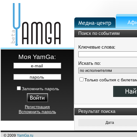
Поиск по событиям
Ключевые слова:
Moя YamGa:
Искать по:
e-mail
пароль
Только события с билета
Запомнить пароль
Регистрация
Результат поиска
Вспомнить пароль
Дата
© 2009
YamGa.ru