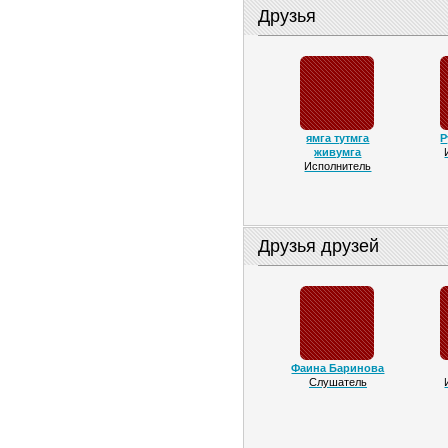
Друзья
ямга тутмга
Р
живумга
Исполнитель
Друзья друзей
Фаина Баринова
Слушатель