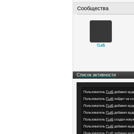
Сообщества
ГLeБ
Список активности
Пользователь
ГLeБ
добавил ауд
Пользователь
ГLeБ
пойдет на с
Пользователь
ГLeБ
добавил ауд
Пользователь
ГLeБ
добавил ауд
Пользователь
ГLeБ
создал нову
Пользователь
ГLeБ
добавил ауд
Пользователь
ГLeБ
добавил ауд