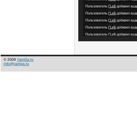
Пользователь
ГLeБ
добавил ауд
Пользователь
ГLeБ
добавил ауд
Пользователь
ГLeБ
добавил ауд
Пользователь
ГLeБ
добавил ауд
Пользователь
ГLeБ
добавил ауд
Пользователь
ГLeБ
добавил ауд
Пользователь
ГLeБ
добавил ауд
Пользователь
ГLeБ
добавил ауд
© 2009
YamGa.ru
Пользователь
ГLeБ
добавил ауд
info@yamga.ru
Пользователь
ГLeБ
добавил ауд
Пользователь
ГLeБ
добавил ауд
Пользователь
ГLeБ
добавил ауд
Пользователь
ГLeБ
добавил ауд
Пользователь
ГLeБ
добавил ауд
Пользователь
ГLeБ
отправил за
Пользователь
ГLeБ
открыл ново
Пользователь
ГLeБ
добавил ауд
Пользователь
ГLeБ
добавил ауд
Пользователь
ГLeБ
добавил ауд