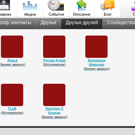
роф. контакты
Друзья
Друзья друзей
Сообществ
Дарья
Руслан Курик
Екатерина
(Бизнес аккаунт)
(Исполнитель)
Шевцова
(Бизнес аккаунт)
ГLeБ
Stanislav V.
(Исполнитель)
Dovgan
(Бизнес аккаунт)