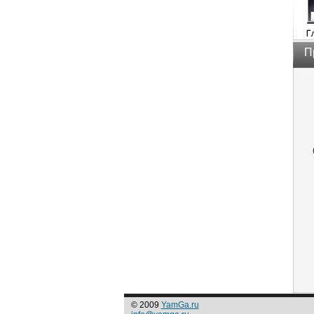
П
© 2009
YamGa.ru