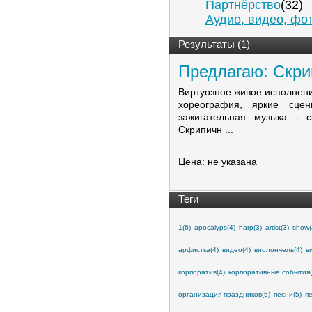
Партнёрство
(32)
Аудио, видео, фо
Результаты (1)
Предлагаю: Скрип
Виртуозное живое исполнени
хореография, яркие сцен
зажигательная музыка - с
Скрипичн ...
Цена: не указана
Теги
1(6)
apocalyps(4)
harp(3)
artist(3)
show(
арфистка(4)
видео(4)
виолончель(4)
в
корпоратив(4)
корпоративные события(
организация праздников(5)
песни(5)
пе