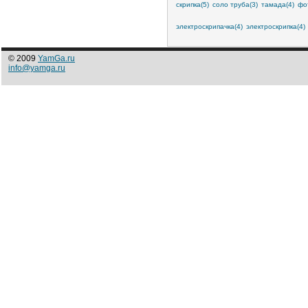
скрипка(5)
соло труба(3)
тамада(4)
фо
электроскрипачка(4)
электроскрипка(4)
© 2009
YamGa.ru
info@yamga.ru