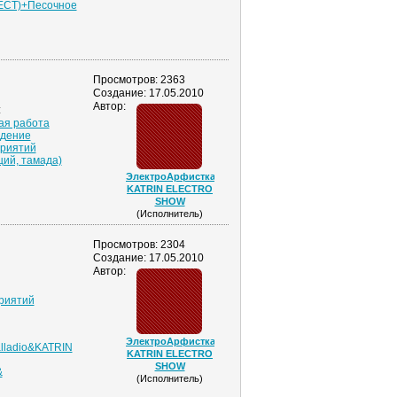
CT)+Песочное
Просмотров: 2363
Создание: 17.05.2010
Автор:
:
ая работа
дение
риятий
щий, тамада)
ЭлектроАрфистка-
KATRIN ELECTRO
SHOW
(Исполнитель)
Просмотров: 2304
Создание: 17.05.2010
Автор:
риятий
ЭлектроАрфистка-
alladio&KATRIN
KATRIN ELECTRO
SHOW
&
(Исполнитель)