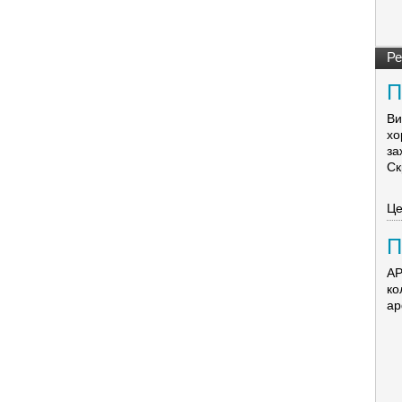
Ре
П
Ви
хо
за
Ск
Це
П
А
А
ко
ар