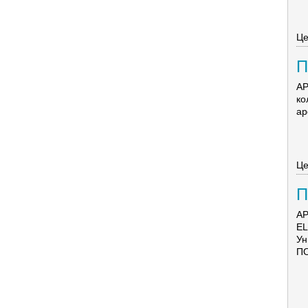
Це
П
Э
А
ко
ар
Це
П
Э
АР
E
Ун
ПО