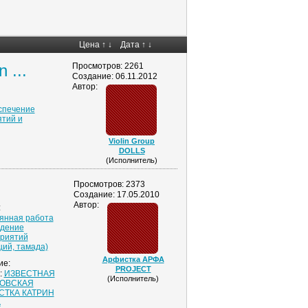
Цена
↑
↓
Дата
↑
↓
 ...
Просмотров: 2261
Создание: 06.11.2012
Автор:
спечение
тий и
Violin Group
DOLLS
(Исполнитель)
Просмотров: 2373
Создание: 17.05.2010
Автор:
:
янная работа
дение
риятий
щий, тамада)
Арфистка АРФА
ие:
PROJECT
:
ИЗВЕСТНАЯ
(Исполнитель)
ОВСКАЯ
СТКА КАТРИН
А