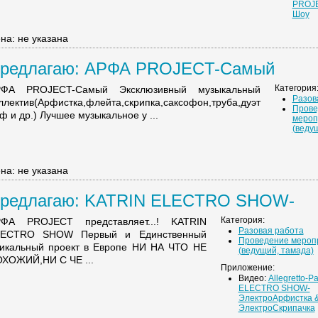
PROJE
Шоу
на: не указана
редлагаю: АРФА PROJECT-Самый
ксклюзивны ...
Категория
РФА PROJECT-Самый Эксклюзивный музыкальный
Разов
ллектив(Арфистка,флейта,скрипка,саксофон,труба,дуэт
Прове
ф и др.) Лучшее музыкальное у ...
мероп
(веду
на: не указана
редлагаю: KATRIN ELECTRO SHOW-
лектроАрф ...
Категория:
ФА PROJECT представляет...! KATRIN
Разовая работа
LECTRO SHOW Первый и Единственный
Проведение мероп
икальный проект в Европе НИ НА ЧТО НЕ
(ведущий, тамада)
ХОЖИЙ,НИ С ЧЕ ...
Приложение:
Видео:
Allegretto-P
ELECTRO SHOW-
ЭлектроАрфистка 
ЭлектроСкрипачка