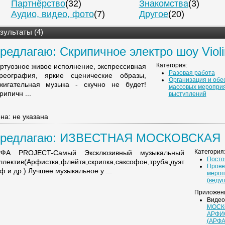
Партнёрство
(32)
Знакомства
(3)
Аудио, видео, фото
(7)
Другое
(20)
зультаты (4)
редлагаю: Скрипичное электро шоу Violin
Категория:
ртуозное живое исполнение, экспрессивная
Разовая работа
реография, яркие сценические образы,
Организация и обе
жигательная музыка - скучно не будет!
массовых мероприя
рипичн ...
выступлений
на: не указана
редлагаю: ИЗВЕСТНАЯ МОСКОВСКАЯ
РФИСТКА ...
Категория
РФА PROJECT-Самый Эксклюзивный музыкальный
Посто
ллектив(Арфистка,флейта,скрипка,саксофон,труба,дуэт
Прове
ф и др.) Лучшее музыкальное у ...
мероп
(веду
Приложен
Видео
МОСК
АРФИ
(АРФ