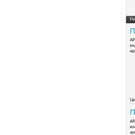
Ре
П
А
А
ко
ар
Це
П
Э
А
ко
ар