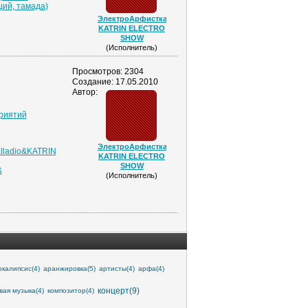
щий, тамада)
ЭлектроАрфистка-
KATRIN ELECTRO
SHOW
(Исполнитель)
Просмотров: 2304
Создание: 17.05.2010
Автор:
риятий
ЭлектроАрфистка-
alladio&KATRIN
KATRIN ELECTRO
SHOW
&
(Исполнитель)
окалипсис(4)
аранжировка(5)
артисты(4)
арфа(4)
концерт(9)
вая музыка(4)
композитор(4)