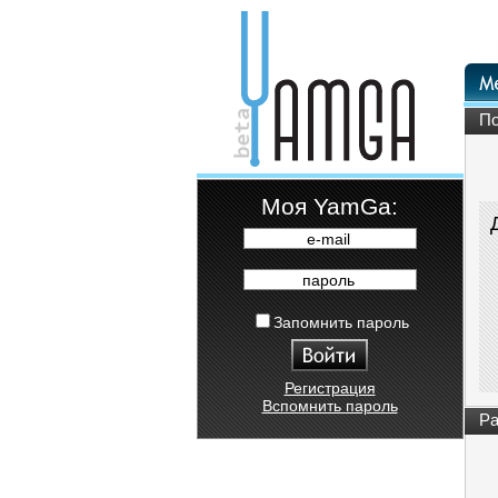
По
Moя YamGa:
e-mail
пароль
Запомнить пароль
Регистрация
Вспомнить пароль
Ра