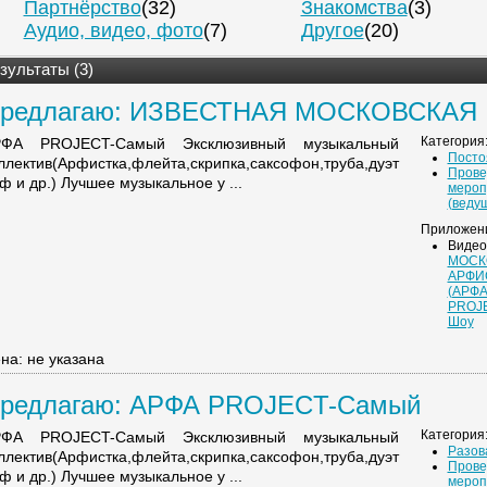
Партнёрство
(32)
Знакомства
(3)
Аудио, видео, фото
(7)
Другое
(20)
зультаты (3)
редлагаю: ИЗВЕСТНАЯ МОСКОВСКАЯ
РФИСТКА ...
Категория
РФА PROJECT-Самый Эксклюзивный музыкальный
Посто
ллектив(Арфистка,флейта,скрипка,саксофон,труба,дуэт
Прове
ф и др.) Лучшее музыкальное у ...
мероп
(веду
Приложен
Видео
МОСК
АРФИ
(АРФ
PROJE
Шоу
на: не указана
редлагаю: АРФА PROJECT-Самый
ксклюзивны ...
Категория
РФА PROJECT-Самый Эксклюзивный музыкальный
Разов
ллектив(Арфистка,флейта,скрипка,саксофон,труба,дуэт
Прове
ф и др.) Лучшее музыкальное у ...
мероп