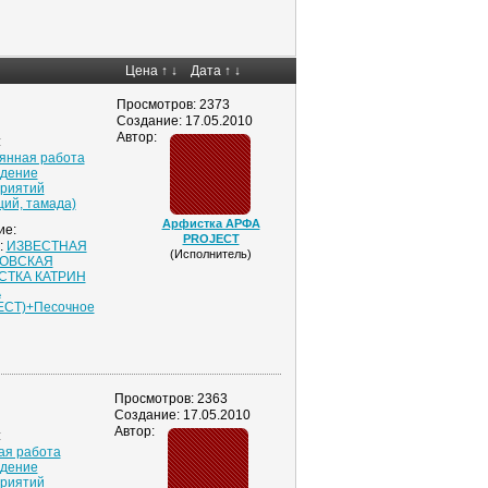
Цена
↑
↓
Дата
↑
↓
Просмотров: 2373
Создание: 17.05.2010
Автор:
:
янная работа
дение
риятий
щий, тамада)
Арфистка АРФА
ие:
PROJECT
:
ИЗВЕСТНАЯ
(Исполнитель)
ОВСКАЯ
СТКА КАТРИН
А
CT)+Песочное
Просмотров: 2363
Создание: 17.05.2010
Автор:
:
ая работа
дение
риятий