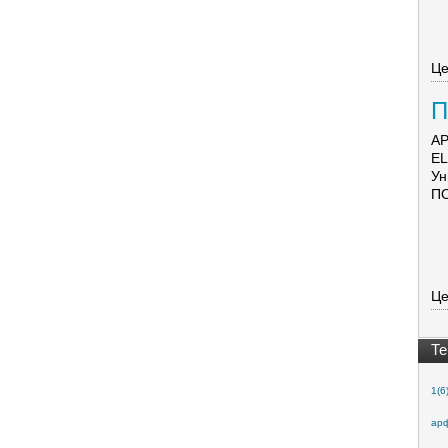
Це
П
Э
АР
E
Ун
ПО
Це
Те
1(6
арф