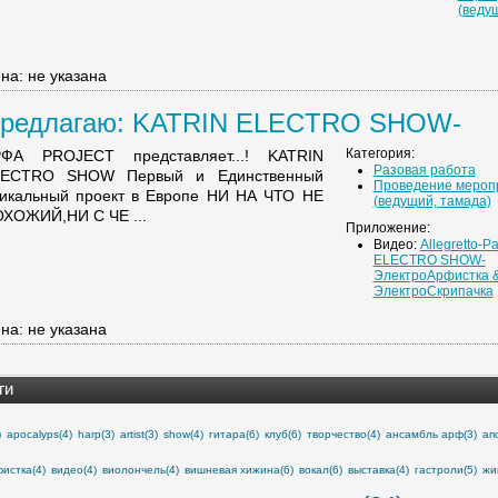
(веду
на: не указана
редлагаю: KATRIN ELECTRO SHOW-
лектроАрф ...
Категория:
ФА PROJECT представляет...! KATRIN
Разовая работа
LECTRO SHOW Первый и Единственный
Проведение мероп
икальный проект в Европе НИ НА ЧТО НЕ
(ведущий, тамада)
ХОЖИЙ,НИ С ЧЕ ...
Приложение:
Видео:
Allegretto-P
ELECTRO SHOW-
ЭлектроАрфистка 
ЭлектроСкрипачка
на: не указана
ги
)
apocalyps(4)
harp(3)
artist(3)
show(4)
гитара(6)
клуб(6)
творчество(4)
ансамбль арф(3)
ап
истка(4)
видео(4)
виолончель(4)
вишневая хижина(6)
вокал(6)
выставка(4)
гастроли(5)
жи