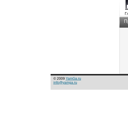
П
© 2009
YamGa.ru
info@yamga.ru