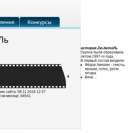
Ль
история Zю-bemoЛь
Группа была образована
летом 1997-го года.
В первый состав входили:
Фёдор Акишин - тексты,
музыка, голос, ритм-
гитара
Вяче ...
е сайта: 09.11.2016 12:37
том месяце: 84541