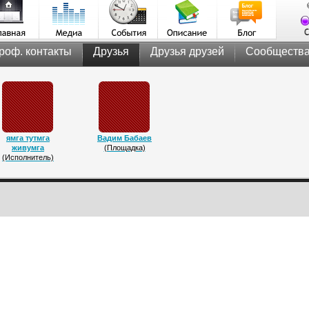
роф. контакты
Друзья
Друзья друзей
Сообществ
ямга тутмга
Вадим Бабаев
живумга
(Площадка)
(Исполнитель)