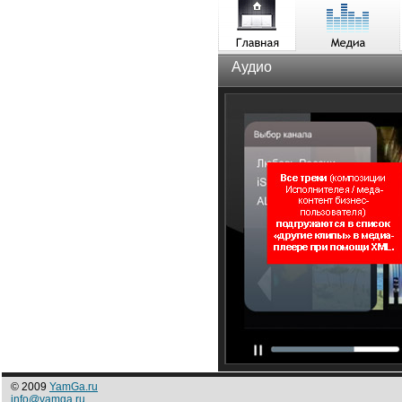
Аудио
© 2009
YamGa.ru
info@yamga.ru