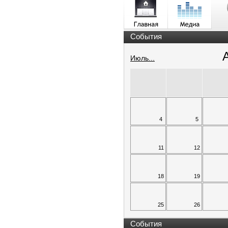
События
Июль...
4
5
11
12
18
19
25
26
События