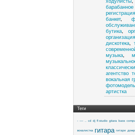
ходулисты
барабанное
регистраци
банкет
,
ф
обслуживан
бутика
,
ор
организаци
дискотека
,
современно
музыка
,
м
музыкальн
классическ
агентство т
вокальная г
фотомодел
артистка
Теги
-
----
..
cd
dj
fl studio
gitara
bass
compu
гитара
вокалистка
гитаре
домр