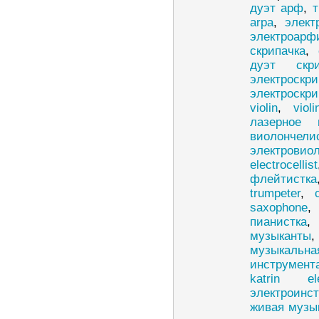
дуэт арф
,
arpa
,
элект
электроарф
скрипачка
,
дуэт скри
электроскри
электроскри
violin
,
violi
лазерное 
виолончели
электровио
electrocellist
флейтистка
trumpeter
,
saxophone
пианистка
музыканты
музыкаль
инструмен
katrin e
электроинс
живая музы