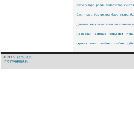
ритм гитара
рояль
синтезатор
синте
бас гитара
бас-гитара
басс-гитара
ба
духовые
казу
кино
клавиши
клавишны
на нервах
не играю
нервы
нет
ни на 
скрипка
соло
трамбон
тромбон
труба
© 2009
YamGa.ru
info@yamga.ru