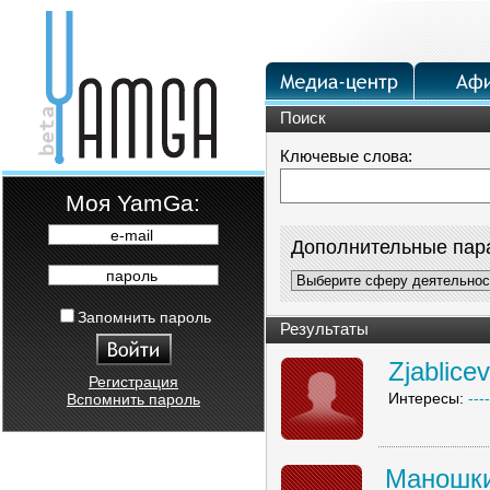
Поиск
Ключевые слова:
Moя YamGa:
e-mail
Дополнительные пар
пароль
Запомнить пароль
Результаты
Zjablice
Регистрация
Интересы:
----
Вспомнить пароль
Маношки