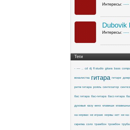
Интересы:
----
Dubovik 
Интересы:
----
Теги
-
----
..
cd
dj
fl studio
gitara
bass
compu
гитара
вокалистка
гитаре
домр
ритм гитара
рояль
синтезатор
синте
бас гитара
бас-гитара
басс-гитара
ба
духовые
казу
кино
клавиши
клавишны
на нервах
не играю
нервы
нет
ни на 
скрипка
соло
трамбон
тромбон
труба