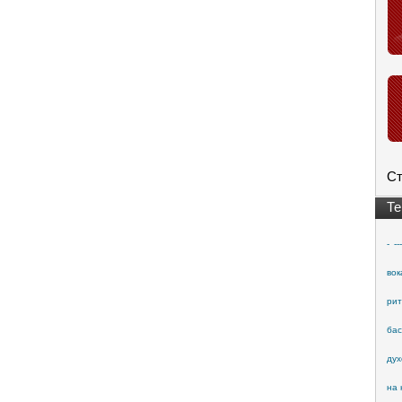
Ст
Те
-
---
вок
рит
бас
дух
на 