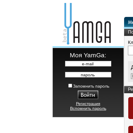
По
Кл
Moя YamGa:
e-mail
пароль
Запомнить пароль
Ре
Регистрация
Вспомнить пароль