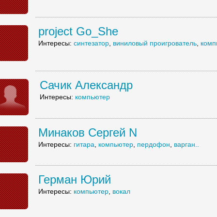
project Go_She
Интересы:
синтезатор
,
виниловый проигрователь
,
комп
Сачик Александр
Интересы:
компьютер
Минаков Сергей N
Интересы:
гитара
,
компьютер
,
пердофон
,
варган..
Герман Юрий
Интересы:
компьютер
,
вокал