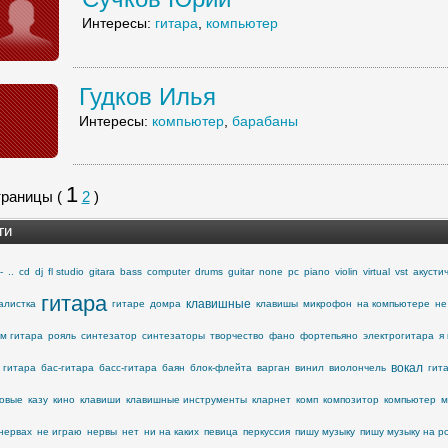
Интересы:
гитара
,
компьютер
Гудков Илья
Интересы:
компьютер
,
барабаны
1
раницы (
2
)
ги
-
..
cd
dj
fl studio
gitara
bass
computer
drums
guitar
none
pc
piano
violin
virtual
vst
акусти
гитара
клавишные
алистка
гитаре
домра
клавишы
микрофон
на компьютере
не
м гитара
рояль
синтезатор
синтезаторы
творчество
фано
фортепьяно
электрогитара
я
вокал
 гитара
бас-гитара
басс-гитара
баян
блок-флейта
варган
винил
виолончель
гит
овые
казу
кино
клавиши
клавишные инструменты
кларнет
комп
композитор
компьютер
м
нервах
не играю
нервы
нет
ни на каких
певица
перкуссия
пишу музыку
пишу музыку на p