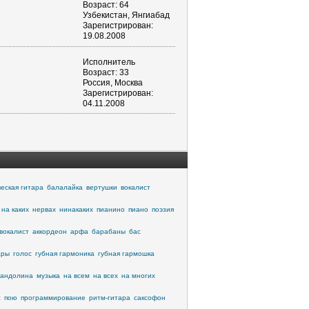
Возраст: 64
Узбекистан, Янгиабад
Зарегистрирован:
19.08.2008
Исполнитель
Возраст: 33
Россия, Москва
Зарегистрирован:
04.11.2008
ческая гитара
балалайка
вертушки
вокалист
 на каких
нервах
нинакаких
пианино
пиано
поэзия
 вокалист
аккордеон
арфа
барабаны
бас
ары
голос
губная гармоника
губная гармошка
андолина
музыка
на всем
на всех
на многих
c
пою
программирование
ритм-гитара
саксофон