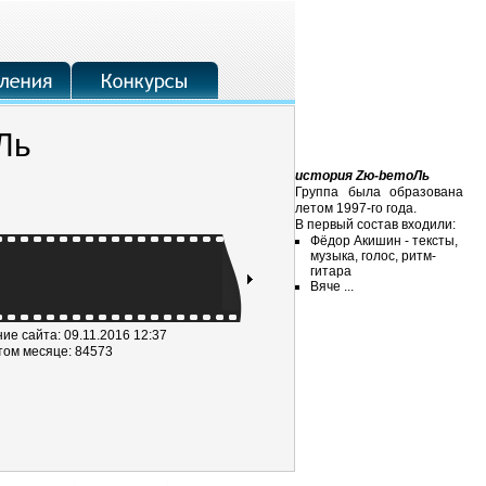
Ль
история Zю-bemoЛь
Группа была образована
летом 1997-го года.
В первый состав входили:
Фёдор Акишин - тексты,
музыка, голос, ритм-
гитара
Вяче ...
е сайта: 09.11.2016 12:37
том месяце: 84573