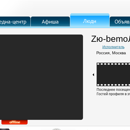
Zю-bemo
Исполнитель
Россия, Москва
Последнее посещени
Гостей профиля в э